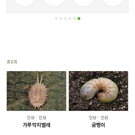
총
8
개
인삼
인삼
인삼
인삼
가루깍지벌레
굼벵이