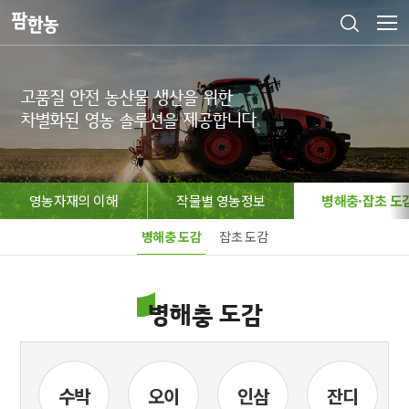
고품질 안전 농산물 생산을 위한

차별화된 영농 솔루션을 제공합니다
영농자재의 이해
작물별 영농정보
병해충·잡초 도
병해충 도감
잡초 도감
병해충 도감
기
수박
오이
인삼
잔디