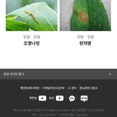
인삼
인삼
인삼
인삼
조명나방
탄저병
관련 사이트 열기
개인정보처리방침
이메일무단수집거부
1:1 문의
정도경영 신문고
팜한농
농담
07320 서울특별시 영등포구 여의대로 24, FKI 타워 5~6층
대표전화 : 02-3159-5500
팩스 : 02-3159-5700
고객상담센터 : 1644-0901