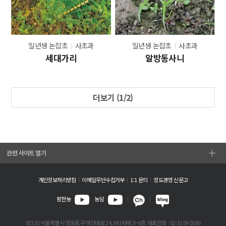
일년생 논잡초
사초과
일년생 논잡초
사초과
세대가리
알방동사니
더보기 (
1
/2)
관련 사이트 열기
개인정보처리방침
이메일무단수집거부
1:1 문의
정도경영 신문고
팜한농
농담
07320 서울특별시 영등포구 여의대로 24, FKI 타워 5~6층
대표전화 : 02-3159-5500