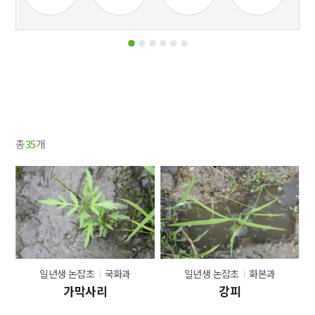
총
35
개
일년생 논잡초
국화과
일년생 논잡초
화본과
가막사리
강피