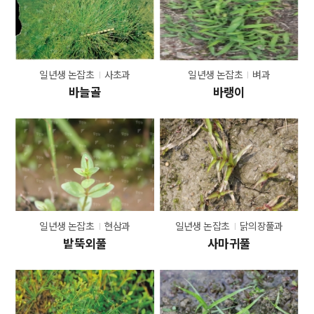
일년생 논잡초
사초과
일년생 논잡초
벼과
바늘골
바랭이
일년생 논잡초
현삼과
일년생 논잡초
닭의장풀과
밭뚝외풀
사마귀풀