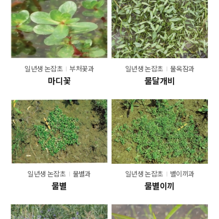
일년생 논잡초
부처꽃과
일년생 논잡초
물옥잠과
마디꽃
물달개비
일년생 논잡초
물별과
일년생 논잡초
별이끼과
물별
물별이끼