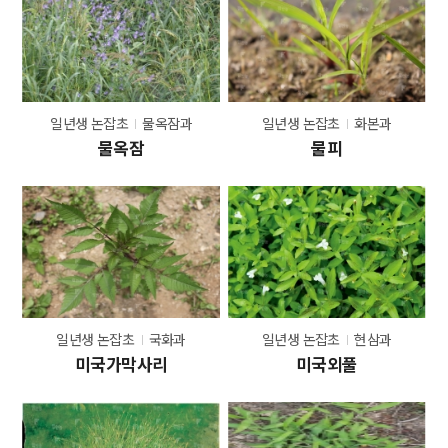
일년생 논잡초
물옥잠과
일년생 논잡초
화본과
물옥잠
물피
일년생 논잡초
국화과
일년생 논잡초
현삼과
미국가막사리
미국외풀