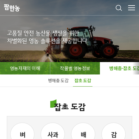
고품질 안전 농산물 생산을 위한

차별화된 영농 솔루션을 제공합니다
영농자재의 이해
작물별 영농정보
병해충·잡초 도
병해충 도감
잡초 도감
잡초 도감
벼
사과
배
감