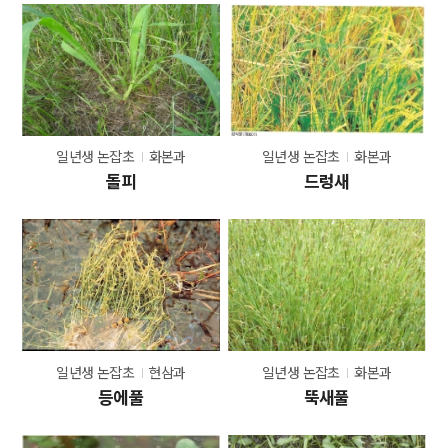
일년생 논잡초
화본과
일년생 논잡초
화본과
돌피
드렁새
일년생 논잡초
현삼과
일년생 논잡초
화본과
등에풀
뚝새풀