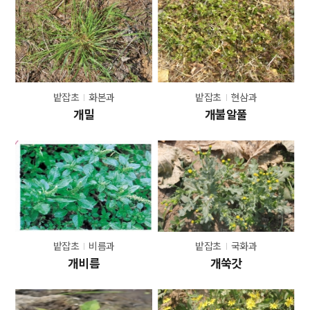
밭잡초
화본과
밭잡초
현삼과
개밀
개불알풀
밭잡초
비름과
밭잡초
국화과
개비름
개쑥갓