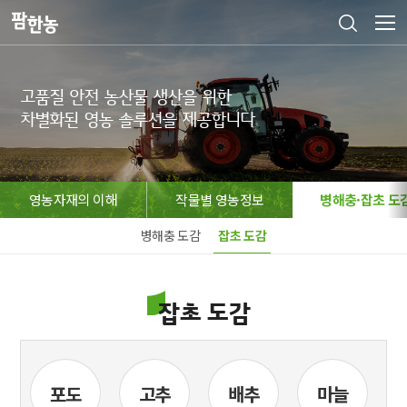
고품질 안전 농산물 생산을 위한

차별화된 영농 솔루션을 제공합니다
영농자재의 이해
작물별 영농정보
병해충·잡초 도
병해충 도감
잡초 도감
잡초 도감
아
포도
고추
배추
마늘