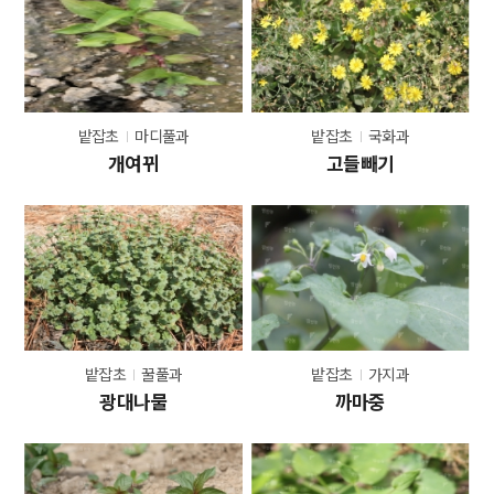
밭잡초
마디풀과
밭잡초
국화과
개여뀌
고들빼기
밭잡초
꿀풀과
밭잡초
가지과
광대나물
까마중