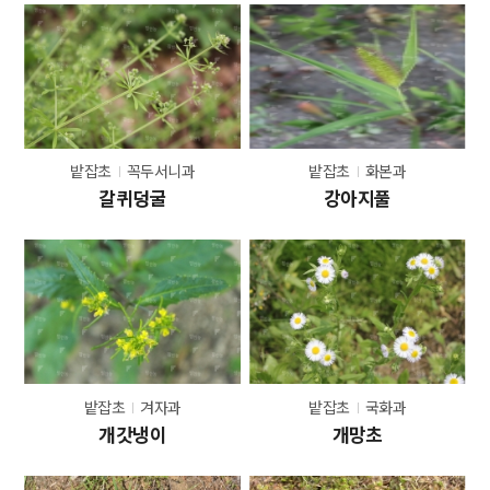
밭잡초
꼭두서니과
밭잡초
화본과
갈퀴덩굴
강아지풀
밭잡초
겨자과
밭잡초
국화과
개갓냉이
개망초