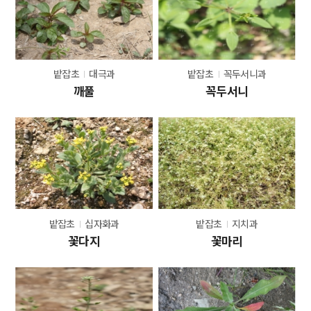
밭잡초
대극과
밭잡초
꼭두서니과
깨풀
꼭두서니
밭잡초
십자화과
밭잡초
지치과
꽃다지
꽃마리