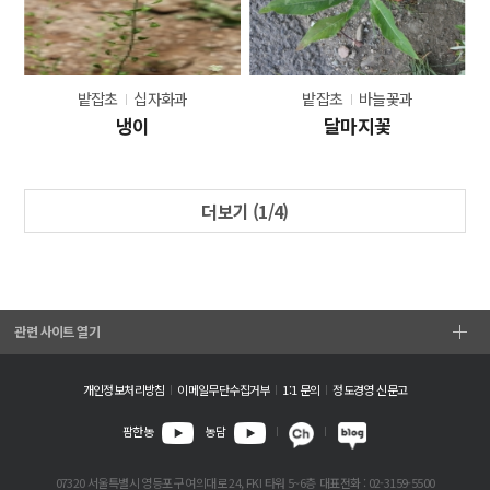
밭잡초
십자화과
밭잡초
바늘꽃과
냉이
달마지꽃
더보기 (
1
/4)
관련 사이트 열기
개인정보처리방침
이메일무단수집거부
1:1 문의
정도경영 신문고
팜한농
농담
07320 서울특별시 영등포구 여의대로 24, FKI 타워 5~6층
대표전화 : 02-3159-5500