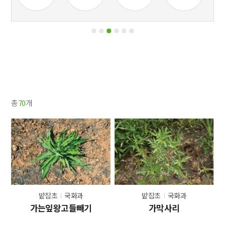
총
70
개
밭잡초
국화과
밭잡초
국화과
가는잎왕고들빼기
가막사리