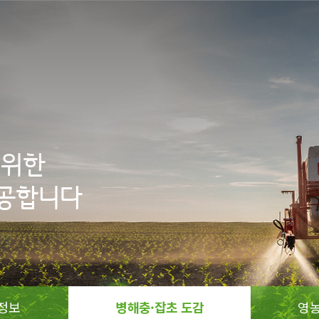
위한

제공합니다
정보
병해충·잡초 도감
영농