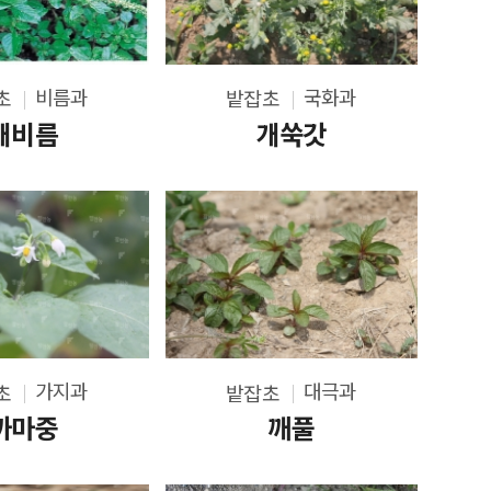
비름과
국화과
초
밭잡초
개비름
개쑥갓
가지과
대극과
초
밭잡초
까마중
깨풀