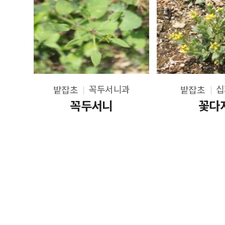
꼭두서니과
십
밭잡초
밭잡초
꼭두서니
꽃다