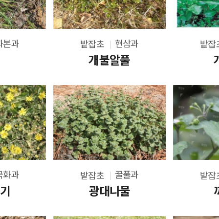
화본과
현삼과
밭잡초
밭잡
밀
개불알풀
국화과
꿀풀과
밭잡초
밭잡
빼기
광대나물