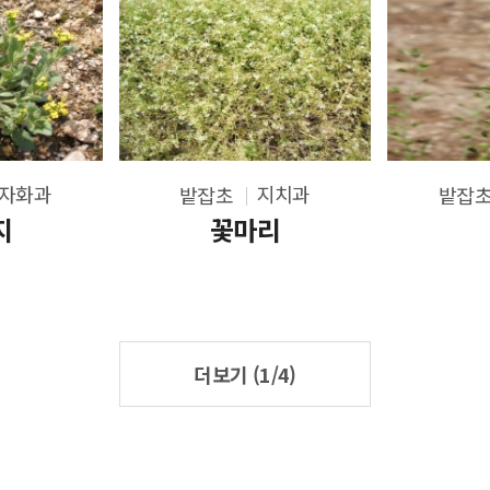
자화과
지치과
밭잡초
밭잡
지
꽃마리
더보기 (
1
/4)