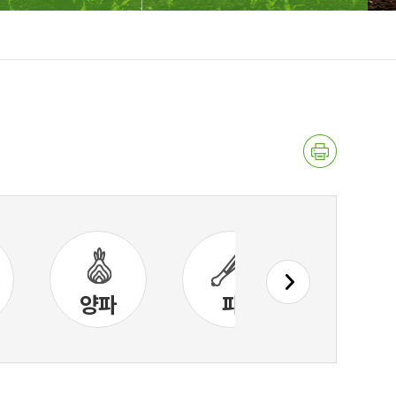
양파
파
토마토