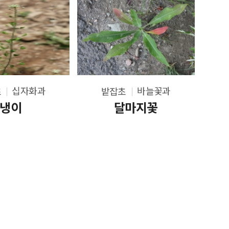
십자화과
바늘꽃과
초
밭잡초
냉이
달마지꽃