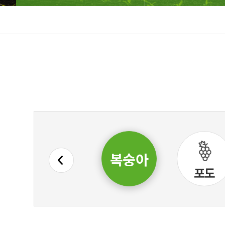
복숭아
감귤
포도