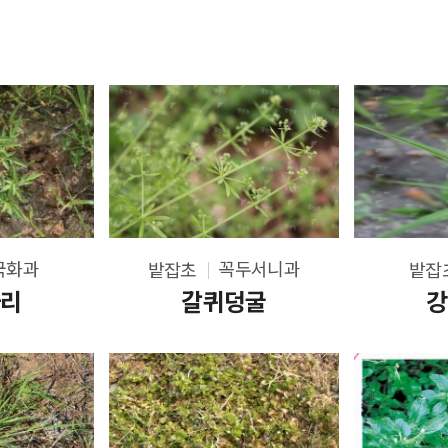
국화과
꼭두서니과
밭잡초
밭잡
사리
갈퀴덩굴
강