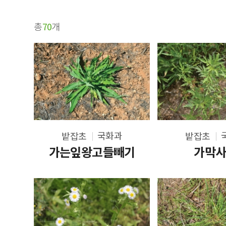
총
70
개
국화과
밭잡초
밭잡초
가는잎왕고들빼기
가막