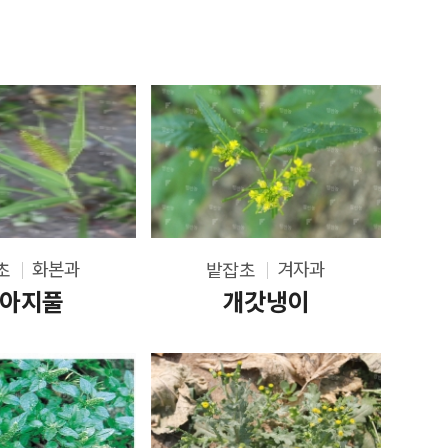
화본과
겨자과
초
밭잡초
아지풀
개갓냉이