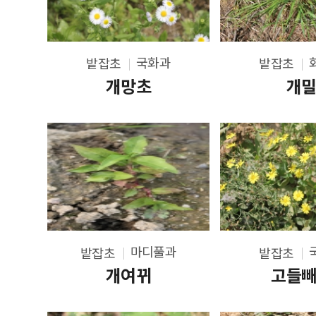
국화과
밭잡초
밭잡초
개망초
개
마디풀과
밭잡초
밭잡초
개여뀌
고들