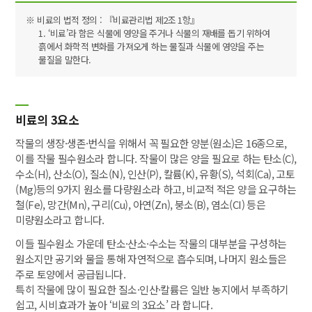
※ 비료의 법적 정의 : 『비료관리법 제2조 1항』
1. ‘비료’라 함은 식물에 영양을 주거나 식물의 재배를 돕기 위하여
흙에서 화학적 변화를 가져오게 하는 물질과 식물에 영양을 주는
물질을 말한다.
비료의 3요소
작물의 생장·생존·번식을 위해서 꼭 필요한 양분(원소)은 16종으로,
이를 작물 필수원소라 합니다. 작물이 많은 양을 필요로 하는 탄소(C),
수소(H), 산소(O), 질소(N), 인산(P), 칼륨(K), 유황(S), 석회(Ca), 고토
(Mg)등의 9가지 원소를 다량원소라 하고, 비교적 적은 양을 요구하는
철(Fe), 망간(Mn), 구리(Cu), 아연(Zn), 붕소(B), 염소(CI) 등은
미량원소라고 합니다.
이들 필수원소 가운데 탄소·산소·수소는 작물의 대부분을 구성하는
원소지만 공기와 물을 통해 자연적으로 흡수되며, 나머지 원소들은
주로 토양에서 공급됩니다.
특히 작물에 많이 필요한 질소·인산·칼륨은 일반 농지에서 부족하기
쉽고, 시비효과가 높아 ‘비료의 3요소’ 라 합니다.