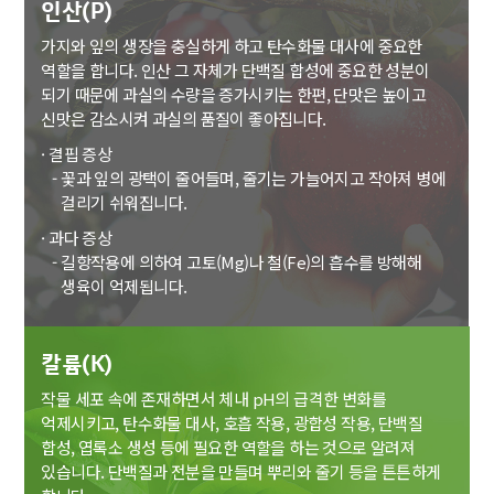
인산(P)
가지와 잎의 생장을 충실하게 하고 탄수화물 대사에 중요한
역할을 합니다.
인산 그 자체가 단백질 합성에 중요한 성분이
되기 때문에 과실의 수량을 증가시키는 한편,
단맛은 높이고
신맛은 감소시켜 과실의 품질이 좋아집니다.
· 결핍 증상
- 꽃과 잎의 광택이 줄어들며, 줄기는 가늘어지고 작아져 병에
걸리기 쉬워집니다.
· 과다 증상
- 길항작용에 의하여 고토(Mg)나 철(Fe)의 흡수를 방해해
생육이 억제됩니다.
칼륨(K)
작물 세포 속에 존재하면서 체내 pH의 급격한 변화를
억제시키고, 탄수화물 대사, 호흡 작용,
광합성 작용, 단백질
합성, 엽록소 생성 등에 필요한 역할을 하는 것으로 알려져
있습니다.
단백질과 전분을 만들며 뿌리와 줄기 등을 튼튼하게