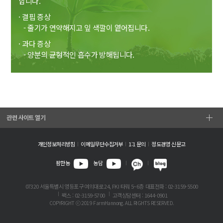
합니다.
· 결핍 증상
- 줄기가 연약해지고 잎 색깔이 옅어집니다.
· 과다 증상
- 양분의 균형적인 흡수가 방해됩니다.
관련 사이트 열기
개인정보처리방침
이메일무단수집거부
1:1 문의
정도경영 신문고
팜한농
농담
07320 서울특별시 영등포구 여의대로 24, FKI 타워 5~6층
대표전화 : 02-3159-5500
팩스 : 02-3159-5700
고객상담센터 : 1644-0901
COPYRIGHT ⓒ 2019 FarmHannong. ALL RIGHTS RESERVED.