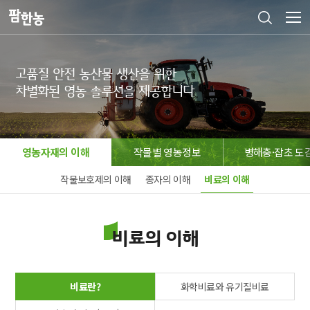
고품질 안전 농산물 생산을 위한

차별화된 영농 솔루션을 제공합니다
영농자재의 이해
작물별 영농정보
병해충·잡초 도
작물보호제의 이해
종자의 이해
비료의 이해
비료의 이해
비료란?
화학비료와 유기질비료