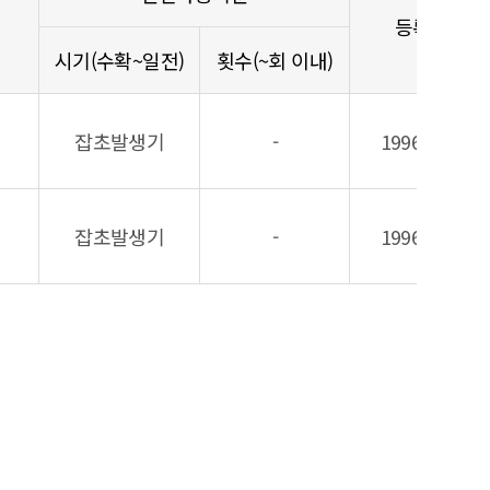
등록일
시기(수확~일전)
횟수(~회 이내)
잡초발생기
-
19960314
잡초발생기
-
19960314