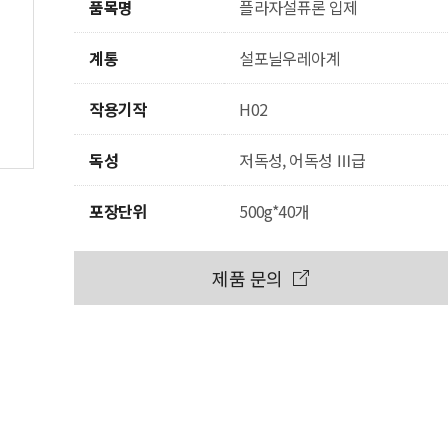
품목명
플라자설퓨론 입제
계통
설포닐우레아계
작용기작
H02
독성
저독성, 어독성 Ⅲ급
포장단위
500g*40개
제품 문의