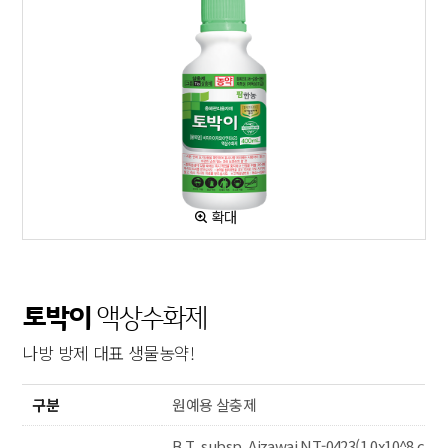
확대
토박이
액상수화제
나방 방제 대표 생물농약!
구분
원예용 살충제
B.T. subsp. Aizawai NT-0423(1.0x10^8 c