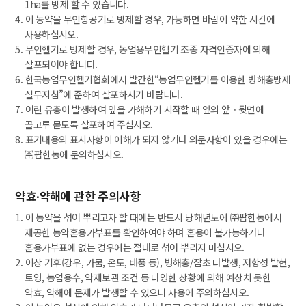
1ha를 방제 할 수 있습니다.
4. 이 농약을 무인항공기로 방제할 경우, 가능하면 바람이 약한 시간에
사용하십시오.
5. 무인헬기로 방제할 경우, 농업용무인헬기 조종 자격인증자에 의해
살포되어야 합니다.
6. 한국농업무인헬기협회에서 발간한“농업무인헬기를 이용한 병해충방제
실무지침”에 준하여 살포하시기 바랍니다.
7. 어린 유충이 발생하여 잎을 가해하기 시작할 때 잎의 앞ㆍ뒷면에
골고루 묻도록 살포하여 주십시오.
8. 표기내용의 표시사항이 이해가 되지 않거나 의문사항이 있을 경우에는
㈜팜한농에 문의하십시오.
약효∙약해에 관한 주의사항
1. 이 농약을 섞어 뿌리고자 할 때에는 반드시 당해년도에 ㈜팜한농에서
제공한 농약혼용가부표를 확인하여야 하며 혼용이 불가능하거나
혼용가부표에 없는 경우에는 절대로 섞어 뿌리지 마십시오.
2. 이상 기후(강우, 가뭄, 온도, 태풍 등), 병해충/잡초 다발생, 저항성 발현,
토양, 농업용수, 약제보관 조건 등 다양한 상황에 의해 예상치 못한
약효, 약해에 문제가 발생할 수 있으니 사용에 주의하십시오.