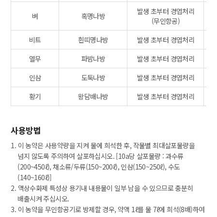
발생 초부터 경엽처리
벼
혹명나방
(무인항공)
비트
흰띠명나방
발생 초부터 경엽처리
열무
파밤나방
발생 초부터 경엽처리
인삼
도둑나방
발생 초부터 경엽처리
황기
왕담배나방
발생 초부터 경엽처리
사용방법
1. 이 농약은 사용약량을 지켜 물에 희석한 후, 작물별 최대살포물량을
넘지 않도록 주의하여 살포하십시오. [10a당 살포물량 : 과수류
(200~450ℓ), 채소류/두류(150~200ℓ), 인삼(150~250ℓ), 수도
(140~160ℓ)]
2. 액상수화제 특성상 용기내 내용물이 일부 남을 수 있으므로 충분히
배출시켜 주십시오.
3. 이 농약을 무인항공기로 방제할 경우, 약액 1ℓ를 물 7ℓ에 희석(8배)하여