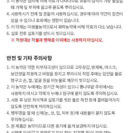
3. 이 농약은 섭식에 의해 약효가 나타나므로 유충의 섭식이 가장 활발할
때 가해 잎 부위에 골고루 묻도록 뿌리십시오.
4. 사용하시기 전에 잘 흔들어 사용하십시오. 경우에 따라 약간의 침전이
있을 수 있으나 효과에는 영향이 없습니다.
5. 이 약제는 미생물농약으로서 화학농약에 비해 약효가 다소 낮습니다.
6. 살포 전후 살포기를 반드시 씻으십시오.
※ 적용대상 작물과 병해충 이외에는 사용하지 마십시오.
안전 및 기타 주의사항
1. 이 농약은 약한 피부자극성이 있으므로 고무장갑, 방제복, 마스크,
보안경을 착용하고 바람을 등지고 뿌리시되 작업 후에는 입안을 물로
헹구고 손, 발, 얼굴 등을 비눗물로 깨끗이 씻으십시오.
2. 이 농약은 누에에는 장기간 독성이 있으니 뽕나무밭 주위에서는
사용하지 마시고 약제가 누에나 잠구에 묻지 않도록 주의하십시오.
3. 사용 후 남은 희석액과 살포기를 씻은 물은 하천 등에 흘러들어가지
않도록 안전하게 처리하십시오.
4. 병뚜껑을 열 때 신체(눈, 코, 입, 피부 등)에 내용물이 묻지 않도록
주의하십시오.
5. 본 제품은 농약이므로 다른 용기에 옮겨 보관하지 마십시오.
6. 신체에 이상(감기,알레르기,임신,천식, 피부병 등)이 있을 때는