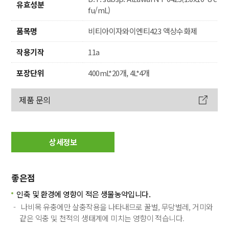
유효성분
fu/mL)
품목명
비티아이자와이엔티423 액상수화제
작용기작
11a
포장단위
400mL*20개, 4L*4개
제품 문의
상세정보
좋은점
인축 및 환경에 영향이 적은 생물농약입니다.
나비목 유충에만 살충작용을 나타내므로 꿀벌, 무당벌레, 거미와
같은 익충 및 천적의 생태계에 미치는 영향이 적습니다.