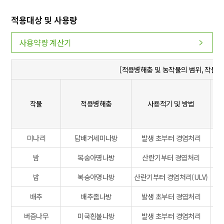
적용대상 및 사용량
사용약량 계산기
[적용병해충 및 농작물의 범위, 작물
작물
적용병해충
사용적기 및 방법
(
미나리
담배거세미나방
발생 초부터 경엽처리
밤
복숭아명나방
산란기부터 경엽처리
밤
복숭아명나방
산란기부터 경엽처리(ULV)
배추
배추좀나방
발생 초부터 경엽처리
버즘나무
미국흰불나방
발생 초부터 경엽처리