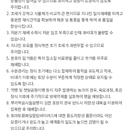
상품성이 떨어질 수 있으므로 유의하고 모종이 도장되지 않도록
주의합니다.
2. 초세가 강하고 식물체가 비교적 큰 편이므로 지나친 밀식재배를 피하고
충분한 재식간격을 확보하여 채광 및 통풍을 좋게 하여 과 품질을
향상시킵니다.
3. 저온기 재배 수확시 저온 일조 부족으로 인해 과비대가 불량할 수
있습니다.
4. 지나친 유묘를 정식하면 초기 초세가 과번무할 수 있으므로
주의합니다.
5. 본포의 밑거름은 특히 질소질 비료량을 줄이고 웃거름 위주로
재배합니다.
6. 수분관리는 정식 초기에는 다소 절제하여 활착을 유도하고 착과,
비대기 이후에는 토양 수분이 꾸준하게 적정한 상태로 유지될 수
있도록 합니다.
7. 역병 및 잿빛곰팡이병 등이 자주 발생하는 농가의 경우, 육묘과정, 혹은
정식 이후에 주기적으로 방제약제를 살포하여 병을 예방합니다.
8. 뿌리썩음시들음병이 심한 포장의 경우 반드시 저항성 대목을 이용하여
접목한 후 재배합니다.
9. 토마토황화잎말림바이러스에 대한 중도저항성 품종이라도 어린
모종이거나 온도가 높고 매개충의 밀도가 높으면 감염이 될 수
있으므로 주의합니다.