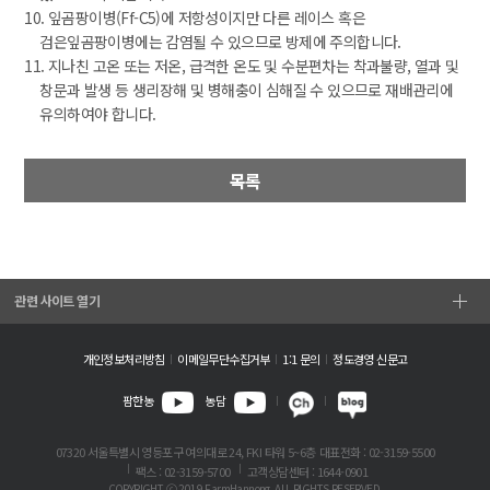
10. 잎곰팡이병(Ff-C5)에 저항성이지만 다른 레이스 혹은
검은잎곰팡이병에는 감염될 수 있으므로 방제에 주의합니다.
11. 지나친 고온 또는 저온, 급격한 온도 및 수분편차는 착과불량, 열과 및
창문과 발생 등 생리장해 및 병해충이 심해질 수 있으므로 재배관리에
유의하여야 합니다.
목록
관련 사이트 열기
개인정보처리방침
이메일무단수집거부
1:1 문의
정도경영 신문고
팜한농
농담
07320 서울특별시 영등포구 여의대로 24, FKI 타워 5~6층
대표전화 : 02-3159-5500
팩스 : 02-3159-5700
고객상담센터 : 1644-0901
COPYRIGHT ⓒ 2019 FarmHannong. ALL RIGHTS RESERVED.