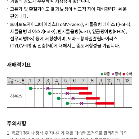
과실의 경도가 우수하며 저장성이 좋습니다.
고온기 및 환절기에도 열과 발생이 비교적 적어 재배관리가 쉬운
편입니다.
토마토모자이크바이러스(ToMV-race2), 시들음병 레이스1(Fol-1),
시들음병 레이스2(Fol-2), 반시들음병(Va-1), 잎곰팡이병(Ff-C5),
점무늬병(Ss) 등에 저항성이며, 토마토황화잎말림바이러스
(TYLCV-IR) 및 선충(Mi)에 대해서는 중도저항성을 가집니다.
재배적기표
주의사항
1. 육묘과정이나 정식 후 지나치게 저온 다습한 조건으로 관리하면 과의