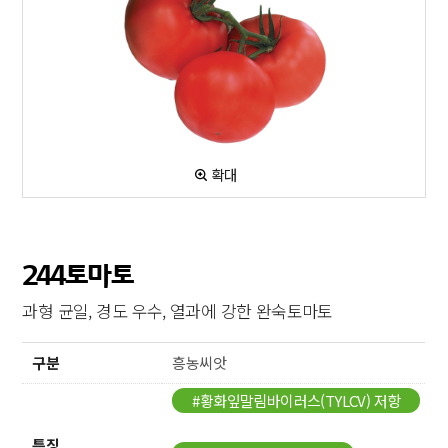
확대
244토마토
과형 균일, 경도 우수, 열과에 강한 완숙토마토
구분
흥농씨앗
#황화잎말림바이러스(TYLCV) 저항
성
특징