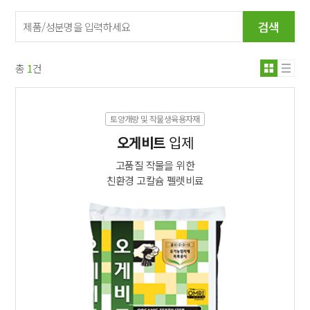
검색
총
1
건
토양개량 및 작물생육용자재
오게비트
입제
고품질 작물을 위한

친환경 고칼슘 펠렛비료